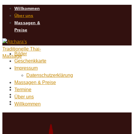
Willkommen
Über uns
Massagen &
Preise
Bilder
Geschenkkarte
Impressum
Datenschutzerklärung
Massagen & Preise
Geschenkkarte
Termine
Bilder
Über uns
Termine
Willkommen